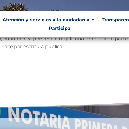
Atención y servicios a la ciudadanía
Atención y servicios a la ciudadanía
Transparen
Transparen
Participa
Participa
e una persona se convierta en dueña de una vivienda, lo
, cuando otra persona le regala una propiedad o parte
e hace por escritura pública,...