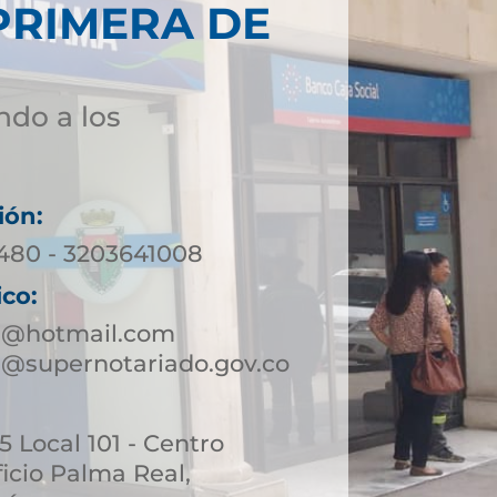
PRIMERA DE
ndo a los
ión:
0480 - 3203641008
ico:
a@hotmail.com
@supernotariado.gov.co
45 Local 101 - Centro
icio Palma Real,