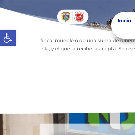
Donación
Inicio
Inicio
Abrir barra de herramientas
Es uno de los contratos cuyo fin es qu
finca, mueble o de una suma de dinero
ella, y el que la recibe la acepta. Sólo s