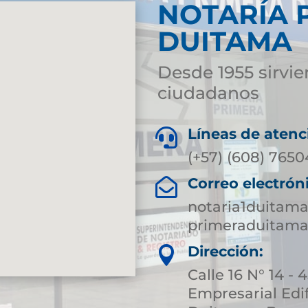
NOTARÍA 
DUITAMA
Desde 1955 sirvie
ciudadanos
Líneas de atenc

(+57) (608) 765
Correo electrón

notaria1duitam
primeraduitama
Dirección:

Calle 16 N° 14 - 
Empresarial Edif