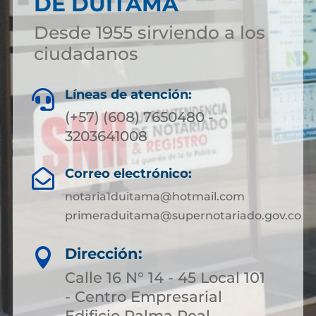
DE DUITAMA
Desde 1955 sirviendo a los
ciudadanos
Líneas de atención:

(+57) (608) 7650480 -
3203641008
Correo electrónico:

notaria1duitama@hotmail.com
primeraduitama@supernotariado.gov.co
Dirección:

Calle 16 N° 14 - 45 Local 101
- Centro Empresarial
Edificio Palma Real,