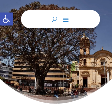
Abrir barra de herramientas
Home
Donación
Donación
9
9