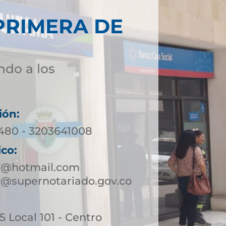
PRIMERA DE
ndo a los
ión:
0480 - 3203641008
ico:
a@hotmail.com
@supernotariado.gov.co
45 Local 101 - Centro