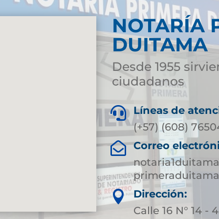
NOTARÍA 
DUITAMA
Desde 1955 sirvie
ciudadanos
Líneas de atenc

(+57) (608) 765
Correo electrón

notaria1duitam
primeraduitama
Dirección:

Calle 16 N° 14 - 