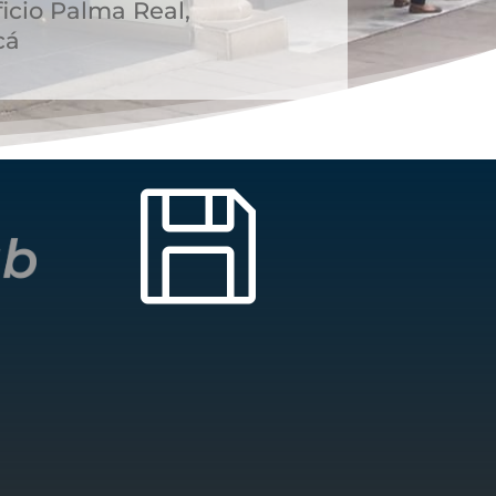
icio Palma Real,
cá
