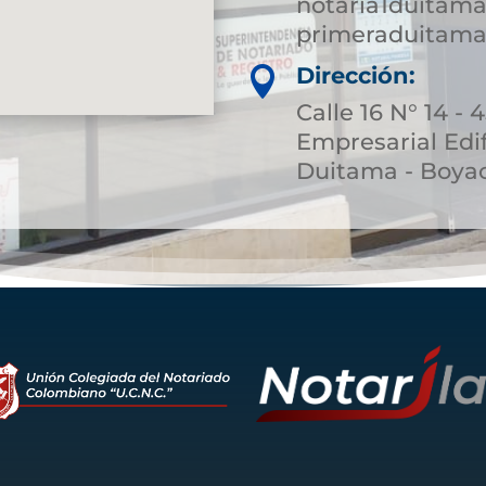
notaria1duitam
primeraduitama
Dirección:

Calle 16 N° 14 - 
Empresarial Edif
Duitama - Boya