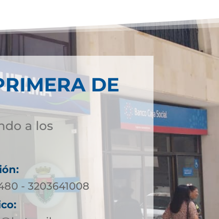
PRIMERA DE
ndo a los
ión:
0480 - 3203641008
ico: