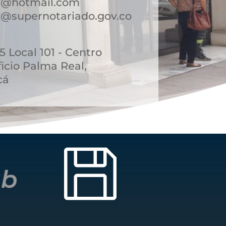
a@hotmail.com
@supernotariado.gov.co
45 Local 101 - Centro
icio Palma Real,
cá
