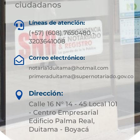
ciudadanos
Líneas de atención:

(+57) (608) 7650480 -
3203641008
Correo electrónico:

notaria1duitama@hotmail.com
primeraduitama@supernotariado.gov.co
Dirección:

Calle 16 N° 14 - 45 Local 101
- Centro Empresarial
Edificio Palma Real,
Duitama - Boyacá