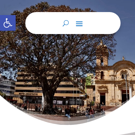
Abrir barra de herramientas
Reconocimiento de firma y contenido
Quienes hayan firmado un documento
privado podrán acudir ante el notario para
declarar que las firmas son suyas y que el
contenido del documento es cierto. La
diligencia concluye con las firmas de los
declarantes y del notario. De la veracidad
de lo declarado...