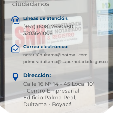
ciudadanos
Líneas de atención:

(+57) (608) 7650480 -
3203641008
Correo electrónico:

notaria1duitama@hotmail.com
primeraduitama@supernotariado.gov.co
Dirección:

Calle 16 N° 14 - 45 Local 101
- Centro Empresarial
Edificio Palma Real,
Duitama - Boyacá