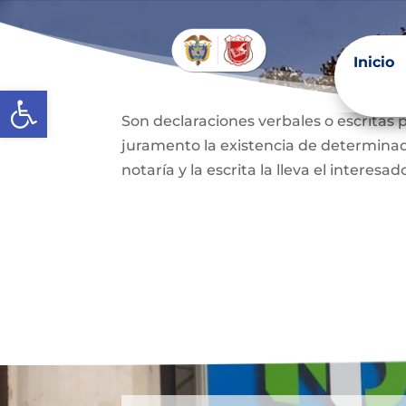
Extra-proceso o declar
Inicio
Inicio
juramento
Abrir barra de herramientas
Son declaraciones verbales o escritas 
juramento la existencia de determinado
notaría y la escrita la lleva el interesa