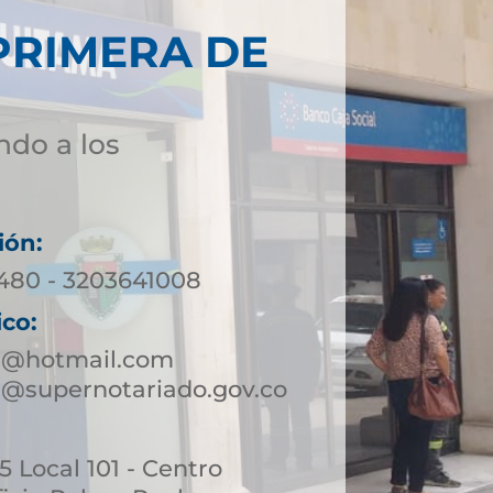
PRIMERA DE
ndo a los
ión:
0480 - 3203641008
ico:
a@hotmail.com
@supernotariado.gov.co
45 Local 101 - Centro