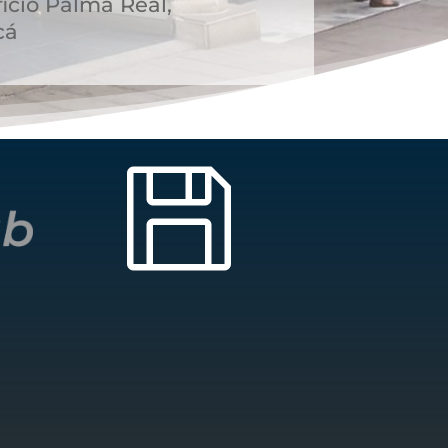
icio Palma Real,
cá
