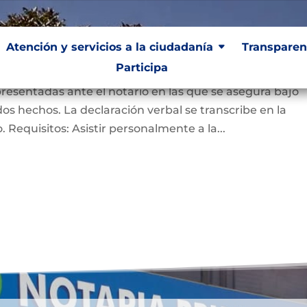
ación bajo la gravedad de
Atención y servicios a la ciudadanía
Atención y servicios a la ciudadanía
Transparen
Transparen
Participa
Participa
presentadas ante el notario en las que se asegura bajo
s hechos. La declaración verbal se transcribe en la
do. Requisitos: Asistir personalmente a la...