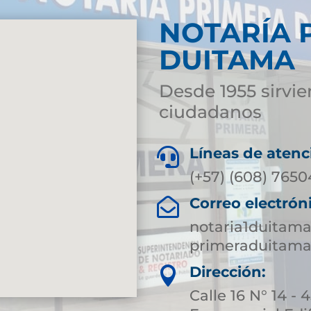
NOTARÍA 
DUITAMA
Desde 1955 sirvie
ciudadanos
Líneas de atenc

(+57) (608) 765
Correo electrón

notaria1duitam
primeraduitama
Dirección:

Calle 16 N° 14 - 