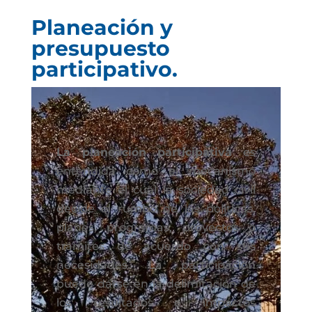
Planeación y
presupuesto
participativo.
La planeación participativa
es
entendida como el mecanismo
mediante el cual la sociedad civil
decide el rumbo de las políticas,
planes, programas, proyectos o
trámites de acuerdo con sus
necesidades. La participación
puede darse en la delimitación de
los resultados e impactos