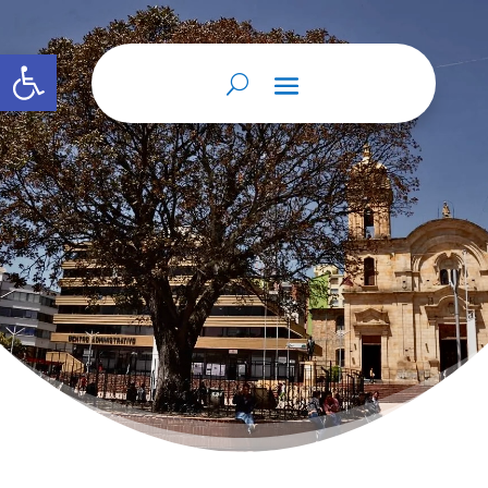
Abrir barra de herramientas
Home
Planeación y presupuesto
9
participativo.
Planeación y presupuesto
9
participativo.