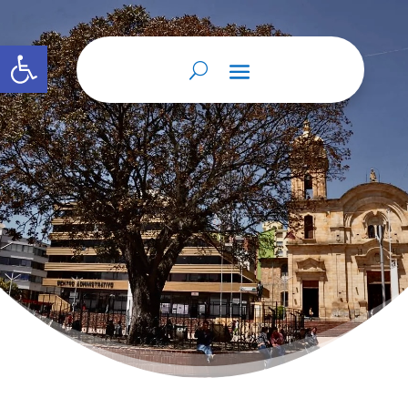
Abrir barra de herramientas
Home
Instrumentos de gestión de la
9
información.
Instrumentos de gestión de la
9
información.