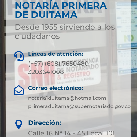
NOTARÍA PRIMERA
DE DUITAMA
Desde 1955 sirviendo a los
ciudadanos
Líneas de atención:

(+57) (608) 7650480 -
3203641008
Correo electrónico:

notaria1duitama@hotmail.com
primeraduitama@supernotariado.gov.co
Dirección:

Calle 16 N° 14 - 45 Local 101