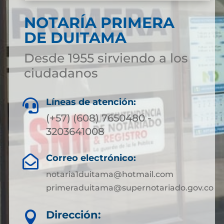
NOTARÍA PRIMERA
DE DUITAMA
Desde 1955 sirviendo a los
ciudadanos
Líneas de atención:

(+57) (608) 7650480 -
3203641008
Correo electrónico:

notaria1duitama@hotmail.com
primeraduitama@supernotariado.gov.co
Dirección:
