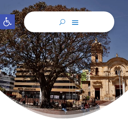
Abrir barra de herramientas
Home
Sin categoría
Poder
9
9