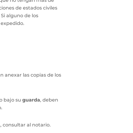
, que no tengan más de
iones de estados civiles
Si alguno de los
e expedido.
n anexar las copias de los
o bajo su
guarda
, deben
o.
 consultar al notario.