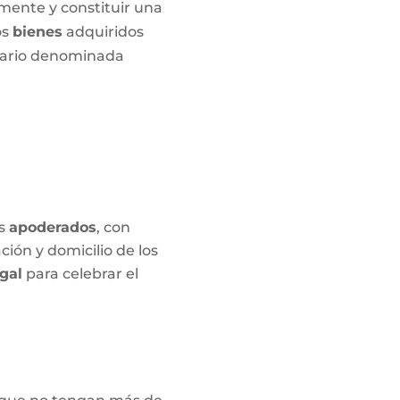
amente y constituir una
os
bienes
adquiridos
otario denominada
us
apoderados
, con
ión y domicilio de los
gal
para celebrar el