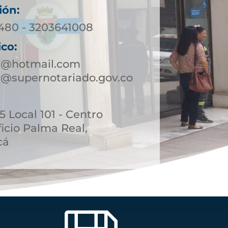
ión:
0480 - 3203641008
ico:
a@hotmail.com
@supernotariado.gov.co
45 Local 101 - Centro
icio Palma Real,
cá