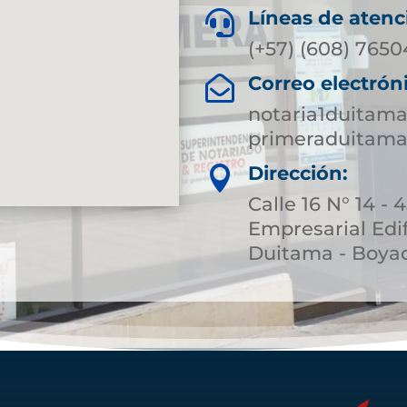
Líneas de atenc

(+57) (608) 765
Correo electrón

notaria1duitam
primeraduitama
Dirección:

Calle 16 N° 14 - 
Empresarial Edif
Duitama - Boya