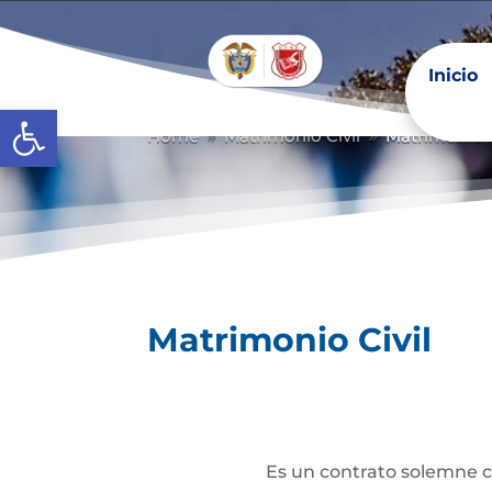
Inicio
Abrir barra de herramientas
Home
Matrimonio Civil
Matrimonio C
9
9
Matrimonio Civil
Es un contrato solemne c