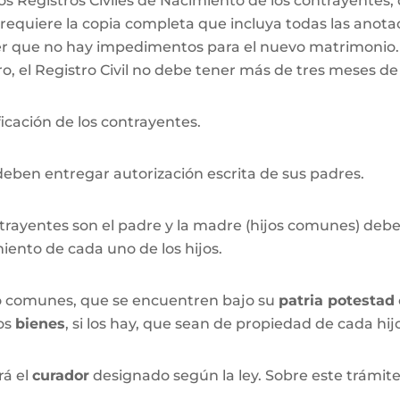
os Registros Civiles de Nacimiento de los contrayentes
equiere la copia completa que incluya todas las anotac
er que no hay impedimentos para el nuevo matrimonio. 
o, el Registro Civil no debe tener más de tres meses d
cación de los contrayentes.
ben entregar autorización escrita de sus padres.
ontrayentes son el padre y la madre (hijos comunes) debe
miento de cada uno de los hijos.
no comunes, que se encuentren bajo su
patria potestad
los
bienes
, si los hay, que sean de propiedad de cada hij
rá el
curador
designado según la ley. Sobre este trámite,