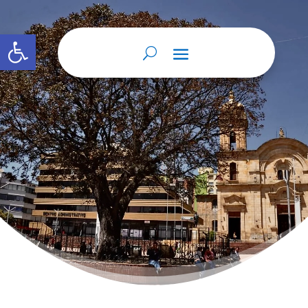
Abrir barra de herramientas
Home
Divorcio
Divorcio
9
9