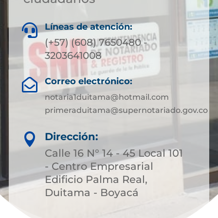
Líneas de atención:

(+57) (608) 7650480 -
3203641008
Correo electrónico:

notaria1duitama@hotmail.com
primeraduitama@supernotariado.gov.co
Dirección:

Calle 16 N° 14 - 45 Local 101
- Centro Empresarial
Edificio Palma Real,
Duitama - Boyacá