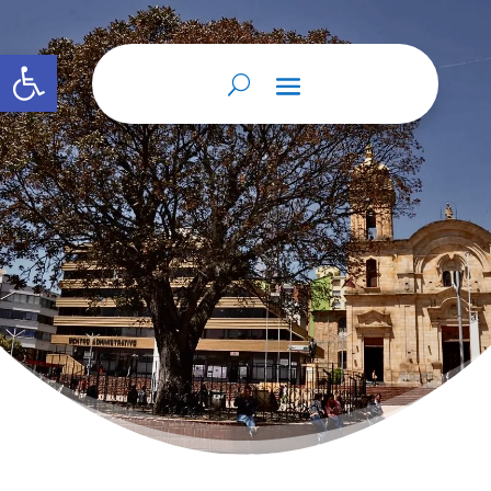
Abrir barra de herramientas
Home
Declaración de Unión Marital de
9
Hecho
Declaración de Unión Marital de
9
Hecho