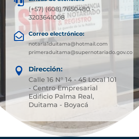

(+57) (608) 7650480 -
3203641008
Correo electrónico:

notaria1duitama@hotmail.com
primeraduitama@supernotariado.gov.co
Dirección:

Calle 16 N° 14 - 45 Local 101
- Centro Empresarial
Edificio Palma Real,
Duitama - Boyacá