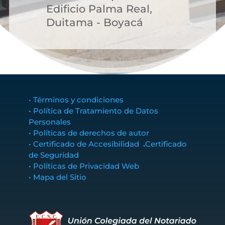
Edificio Palma Real,
Duitama - Boyacá
• Términos y condiciones
• Política de Tratamiento de Datos
Personales
• Políticas de derechos de autor
• Certificado de Accesibilidad
.
Certificado
de Seguridad
• Políticas de Privacidad Web
• Mapa del Sitio