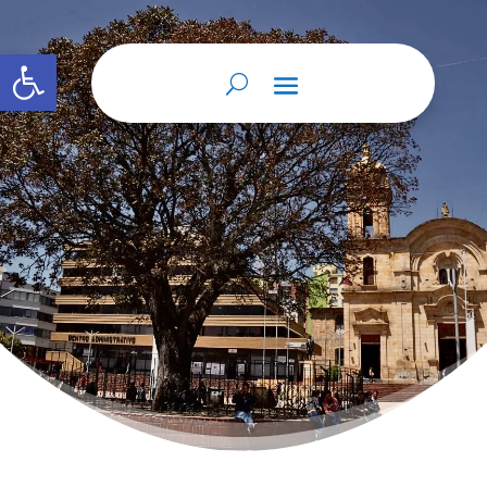
Abrir barra de herramientas
Home
Autenticación de Firma
9
9
Autenticación de Firma