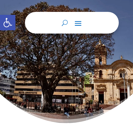
Abrir barra de herramientas
Home
Normatividad
Normatividad
9
9