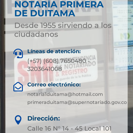
NOTARÍA PRIMERA
DE DUITAMA
Desde 1955 sirviendo a los
ciudadanos
Líneas de atención:

(+57) (608) 7650480 -
3203641008
Correo electrónico:

notaria1duitama@hotmail.com
primeraduitama@supernotariado.gov.co
Dirección:

Calle 16 N° 14 - 45 Local 101