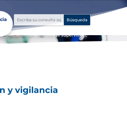
cia
o
Mecanismos internos de supervisión,
9
 y vigilancia