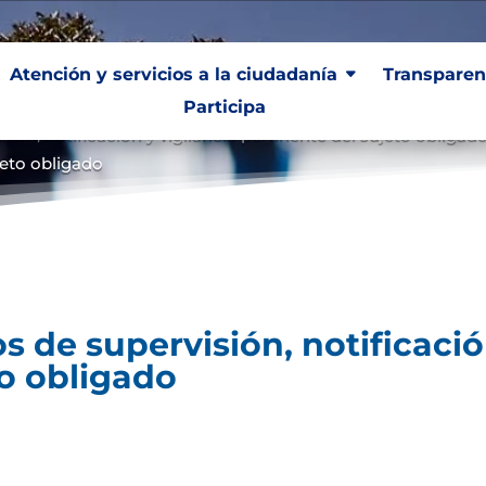
Atención y servicios a la ciudadanía
Transparen
Participa
ón, notificación y vigilancia pertinente del sujeto obligad
ujeto obligado
 de supervisión, notificación
to obligado