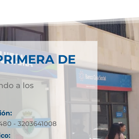
PRIMERA DE
ndo a los
ión:
0480 - 3203641008
ico: