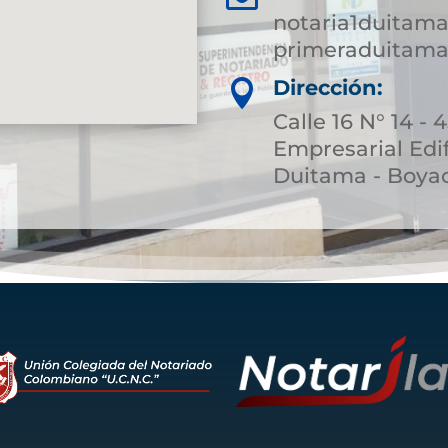
notaria1duitam
primeraduitama
Dirección:

Calle 16 N° 14 - 
Empresarial Edif
Duitama - Boya