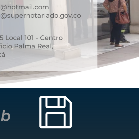
a@hotmail.com
@supernotariado.gov.co
45 Local 101 - Centro
icio Palma Real,
cá
