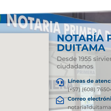
NOTARÍA 
DUITAMA
Desde 1955 sirvie
ciudadanos
Líneas de atenc

(+57) (608) 765
Correo electrón

notaria1duitam