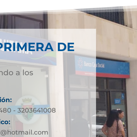
PRIMERA DE
ndo a los
ión:
0480 - 3203641008
ico:
a@hotmail.com