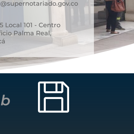
@supernotariado.gov.co
45 Local 101 - Centro
icio Palma Real,
cá
